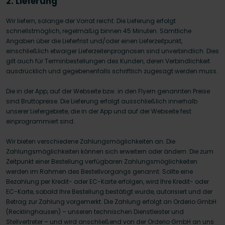
2. Lieferung
Wir liefern, solange der Vorrat reicht. Die Lieferung erfolgt
schnellstmöglich, regelmäßig binnen 45 Minuten. Sämtliche
Angaben über die Lieferfrist und/oder einen Lieferzeitpunkt,
einschließlich etwaiger Lieferzeitenprognosen sind unverbindlich. Dies
gilt auch für Terminbestellungen des Kunden, deren Verbindlichkeit
ausdrücklich und gegebenenfalls schriftlich zugesagt werden muss.
Die in der App, auf der Webseite bzw. in den Flyern genannten Preise
sind Bruttopreise. Die Lieferung erfolgt ausschließlich innerhalb
unserer Liefergebiete, die in der App und auf der Webseite fest
einprogrammiert sind.
Wir bieten verschiedene Zahlungsmöglichkeiten an. Die
Zahlungsmöglichkeiten können sich erweitern oder ändern. Die zum
Zeitpunkt einer Bestellung verfügbaren Zahlungsmöglichkeiten
werden im Rahmen des Bestellvorgangs genannt. Sollte eine
Bezahlung per Kredit- oder EC-Karte erfolgen, wird Ihre Kredit- oder
EC-Karte, sobald Ihre Bestellung bestätigt wurde, autorisiert und der
Betrag zur Zahlung vorgemerkt. Die Zahlung erfolgt an Orderio GmbH
(Recklinghausen) – unseren technischen Dienstleister und
Stellvertreter – und wird anschließend von der Orderio GmbH an uns